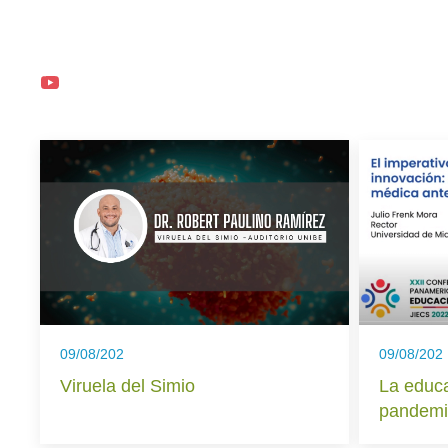
09/08/202
09/08/202
Viruela del Simio
La educa
pandemi