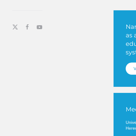
Nar
as 
edu
sys
V
Med
Univ
Hered