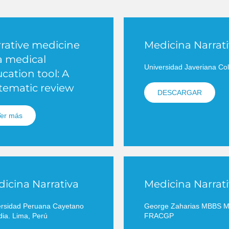
rative medicine
Medicina Narrat
a medical
Universidad Javeriana Co
cation tool: A
tematic review
DESCARGAR
er más
icina Narrativa
Medicina Narrat
ersidad Peruana Cayetano
George Zaharias MBBS 
ia. Lima, Perú
FRACGP