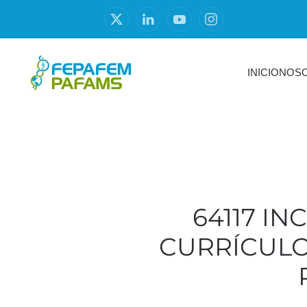
INICIO
NOS
64117 I
CURRÍCUL