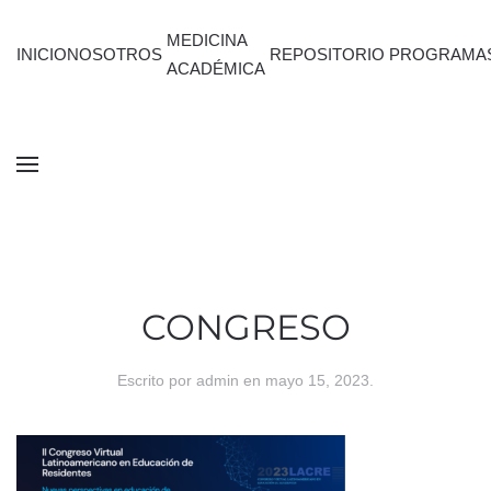
MEDICINA
INICIO
NOSOTROS
REPOSITORIO
PROGRAMA
ACADÉMICA
CONGRESO
Escrito por
admin
en
mayo 15, 2023
.