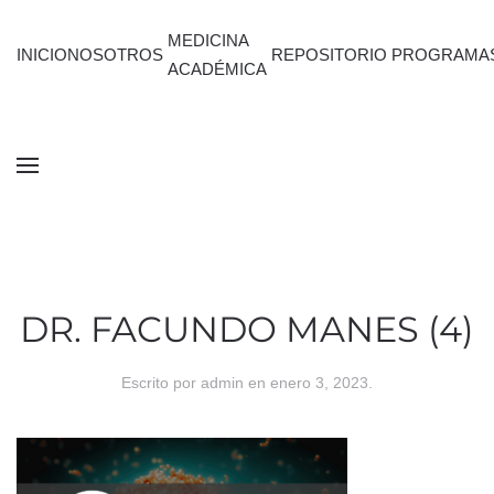
MEDICINA
INICIO
NOSOTROS
REPOSITORIO
PROGRAMA
ACADÉMICA
DR. FACUNDO MANES (4)
Escrito por
admin
en
enero 3, 2023
.