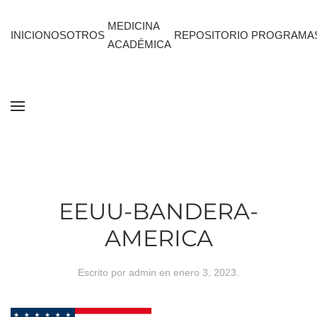
MEDICINA
INICIO
NOSOTROS
REPOSITORIO
PROGRAMA
ACADÉMICA
EEUU-BANDERA-
AMERICA
Escrito por
admin
en
enero 3, 2023
.