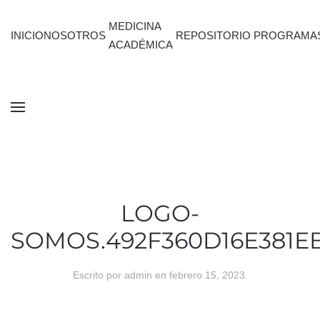
MEDICINA
INICIO
NOSOTROS
REPOSITORIO
PROGRAMA
ACADÉMICA
LOGO-
SOMOS.492F360D16E381E
Escrito por
admin
en
febrero 15, 2023
.