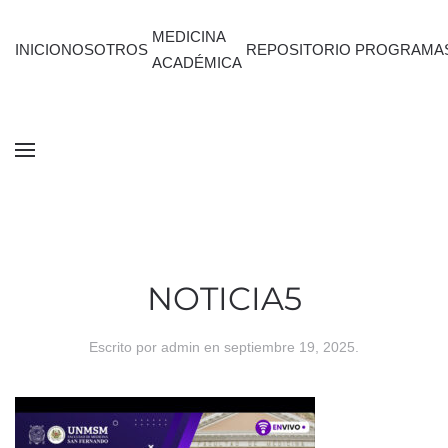
MEDICINA
INICIO
NOSOTROS
REPOSITORIO
PROGRAMA
ACADÉMICA
NOTICIA5
Escrito por
admin
en
septiembre 19, 2025
.