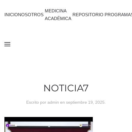
MEDICINA
INICIO
NOSOTROS
REPOSITORIO
PROGRAMA
ACADÉMICA
NOTICIA7
Escrito por
admin
en
septiembre 19, 2025
.