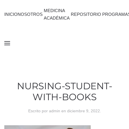
MEDICINA
INICIO
NOSOTROS
REPOSITORIO
PROGRAMA
ACADÉMICA
NURSING-STUDENT-
WITH-BOOKS
Escrito por
admin
en
diciembre 9, 2022
.