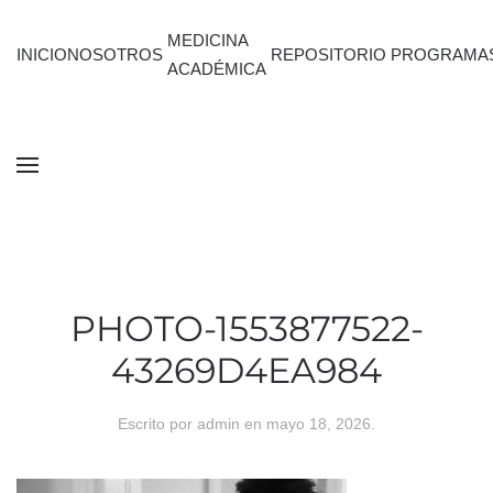
MEDICINA
INICIO
NOSOTROS
REPOSITORIO
PROGRAMA
ACADÉMICA
PHOTO-1553877522-
43269D4EA984
Escrito por
admin
en
mayo 18, 2026
.