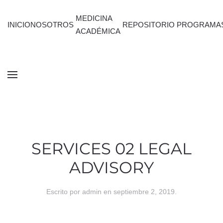
MEDICINA
INICIO
NOSOTROS
REPOSITORIO
PROGRAMA
ACADÉMICA
SERVICES 02 LEGAL
ADVISORY
Escrito por
admin
en
septiembre 2, 2019
.