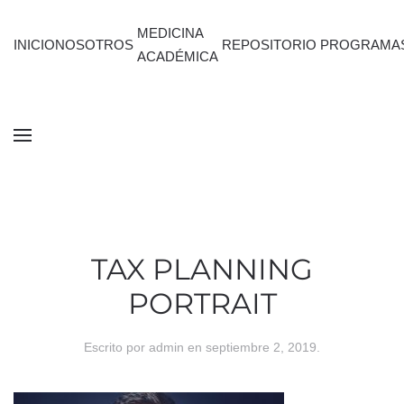
MEDICINA
INICIO
NOSOTROS
REPOSITORIO
PROGRAMA
ACADÉMICA
TAX PLANNING
PORTRAIT
Escrito por
admin
en
septiembre 2, 2019
.