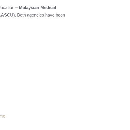
ducation –
Malaysian Medical
(PAASCU).
Both agencies have been
mme